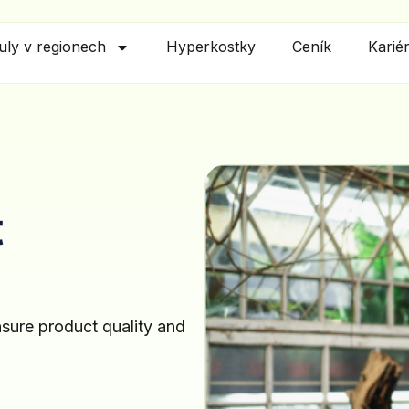
tuly v regionech
Hyperkostky
Ceník
Karié
t
ensure product quality and