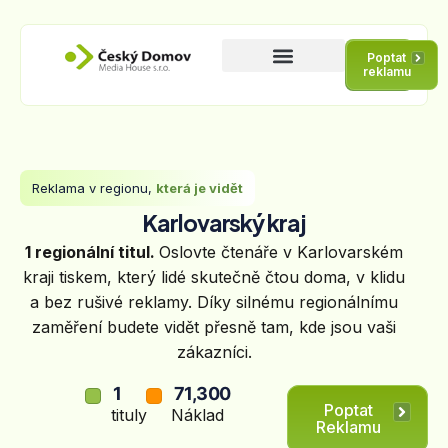
Poptat
reklamu
Reklama v regionu,
která je vidět
Karlovarský kraj
1 regionální titul.
Oslovte čtenáře v Karlovarském
kraji tiskem, který lidé skutečně čtou doma, v klidu
a bez rušivé reklamy. Díky silnému regionálnímu
zaměření budete vidět přesně tam, kde jsou vaši
zákazníci.
1
71,300
Poptat
tituly
Náklad
Reklamu