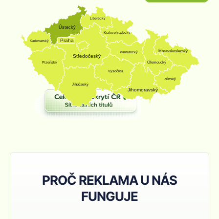
Liberecký
Ústecký
Královéhradecký
Praha
Karlovarský
Moravskoslezský
Pardubický
Středočeský
Olomoucký
Plzeňský
Vysočina
Zlínský
Jihočeský
Jihomoravský
PROČ REKLAMA U NÁS
FUNGUJE