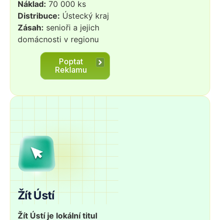
Náklad:
70 000 ks
Distribuce:
Ústecký kraj
Zásah:
senioři a jejich
domácnosti v regionu
Poptat
Reklamu
Žít Ústí
Žít Ústí je lokální titul