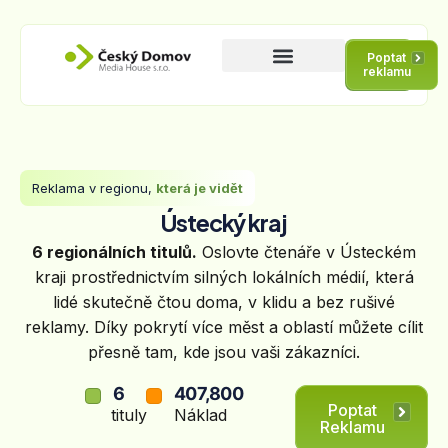
Poptat
reklamu
Reklama v regionu,
která je vidět
Ústecký kraj
6 regionálních titulů.
Oslovte čtenáře v Ústeckém
kraji prostřednictvím silných lokálních médií, která
lidé skutečně čtou doma, v klidu a bez rušivé
reklamy. Díky pokrytí více měst a oblastí můžete cílit
přesně tam, kde jsou vaši zákazníci.
6
407,800
Poptat
tituly
Náklad
Reklamu