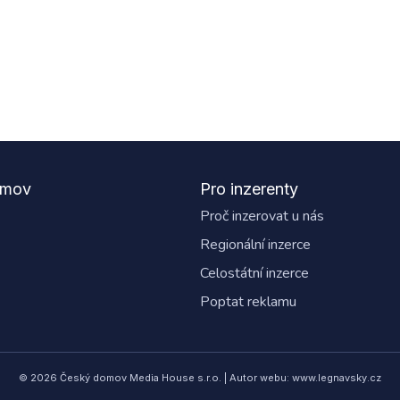
omov
Pro inzerenty
Proč inzerovat u nás
Regionální inzerce
Celostátní inzerce
Poptat reklamu
© 2026 Český domov Media House s.r.o. | Autor webu: www.legnavsky.cz