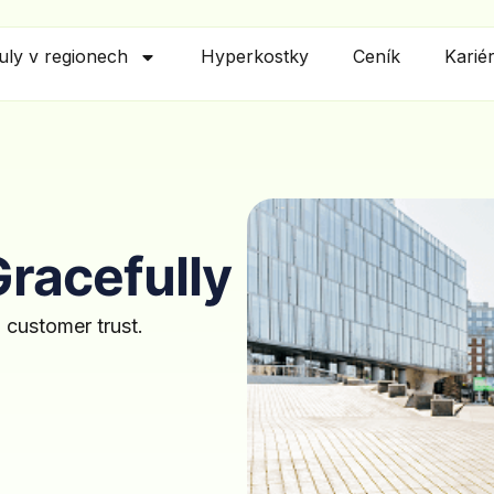
tuly v regionech
Hyperkostky
Ceník
Karié
racefully
 customer trust.